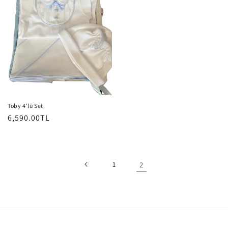
Toby 4'lü Set
Normal
6,590.00TL
fiyat
1
2