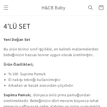
İçeriğe
H&CB Baby
atla
Sepet
K
4'LÜ SET
o
Yeni Doğan Set
l
Bu ürün birinci sınıf işçilikle, en kaliteli malzemelerden
e
bebeğinizin hassas tenine uygun olarak üretilmiştir..
k
Ürün Özellikleri;
s
% 100 Supima Pamuk
i
El nakışı tekniği kullanılmıştır.
Arkadan ve bacak arasından çıtçıtlıdır.
y
Supima Pamuk;
dünyaca ünlü pima pamuğundan
o
üretilmektedir. Bebeğinizin dört mevsim boyunca rahat
etmesini sağlayacak nefes alabilen ve üstün yumuşaklık