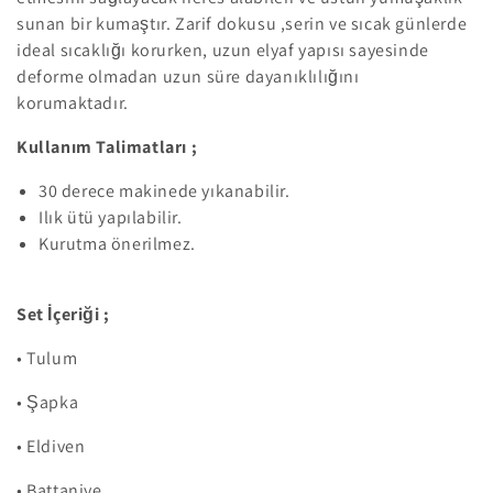
n
sunan bir kumaştır. Zarif dokusu ,serin ve sıcak günlerde
:
ideal sıcaklığı korurken, uzun elyaf yapısı sayesinde
deforme olmadan uzun süre dayanıklılığını
korumaktadır.
Kullanım Talimatları ;
30 derece makinede yıkanabilir.
Ilık ütü yapılabilir.
Kurutma önerilmez.
Set İçeriği ;
• Tulum
• Şapka
• Eldiven
• Battaniye