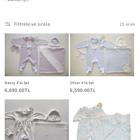
Filtrele ve sırala
23 ürün
Nancy 4'lü Set
Oliver 4'lü Set
Normal
6,690.00TL
Normal
6,590.00TL
fiyat
fiyat