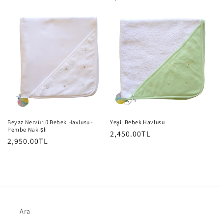
fiyat
fiyat
Beyaz Nervürlü Bebek Havlusu -
Yeşil Bebek Havlusu
Pembe Nakışlı
Normal
2,450.00TL
Normal
2,950.00TL
fiyat
fiyat
Ara