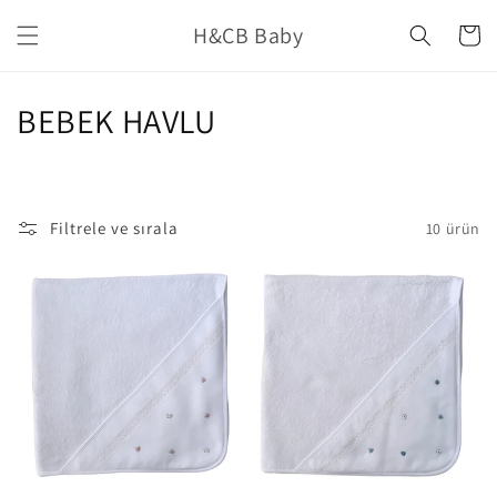
İçeriğe
H&CB Baby
atla
Sepet
K
BEBEK HAVLU
o
l
Filtrele ve sırala
10 ürün
e
k
s
i
y
o