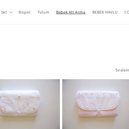
Set
Slopet
Tulum
Bebek Alt Açma
BEBEK HAVLU
Ç
Sıralam