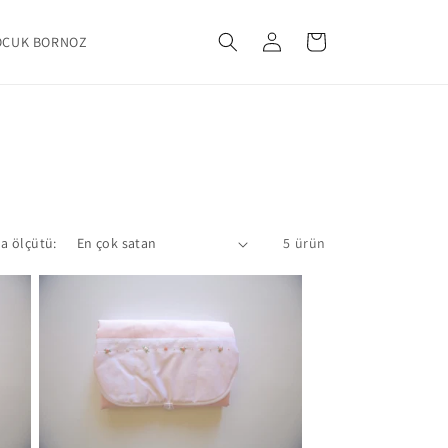
Oturum
Sepet
OCUK BORNOZ
aç
a ölçütü:
5 ürün