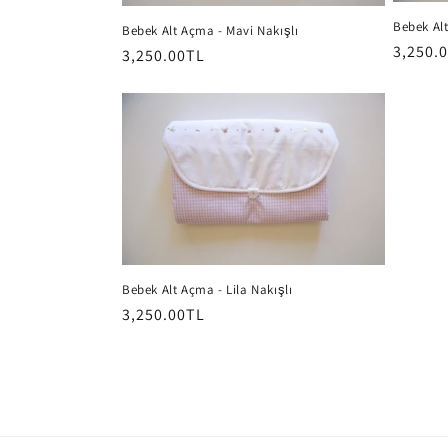
Bebek Al
Bebek Alt Açma - Mavi Nakışlı
y
Normal
3,250.
Normal
3,250.00TL
fiyat
fiyat
o
n
:
Bebek Alt Açma - Lila Nakışlı
Normal
3,250.00TL
fiyat