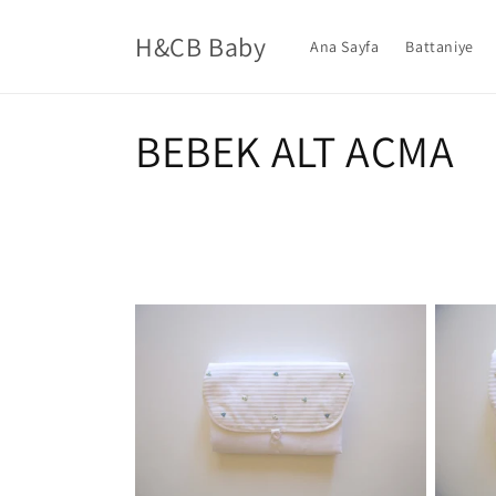
İçeriğe
atla
H&CB Baby
Ana Sayfa
Battaniye
K
BEBEK ALT AÇMA
o
l
e
k
s
i