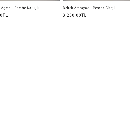
t Açma - Pembe Nakışlı
Bebek Alt açma - Pembe Çizgili
00TL
Normal
3,250.00TL
fiyat