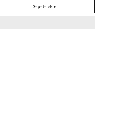
Havlusu
Havlusu
için
için
Sepete ekle
adedi
adedi
azaltın
artırın