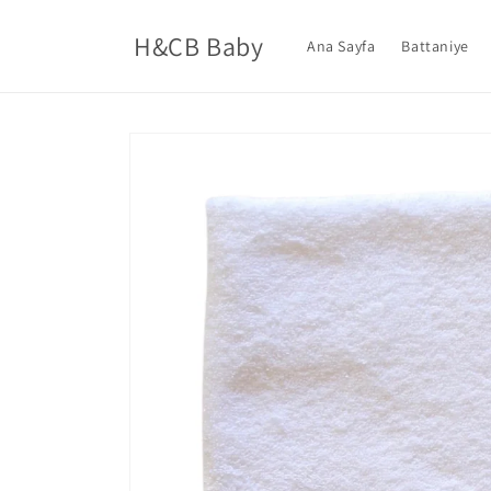
İçeriğe
atla
H&CB Baby
Ana Sayfa
Battaniye
Ürün
bilgisine
atla