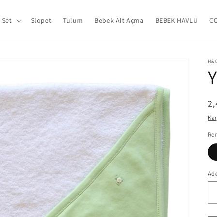
Set
Slopet
Tulum
Bebek Alt Açma
BEBEK HAVLU
Ç
H&
Y
N
2,
fi
Ka
Re
Ad