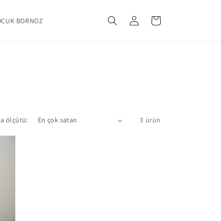
Oturum
Sepet
OCUK BORNOZ
aç
a ölçütü:
3 ürün