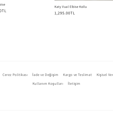
bise
Katy Vual Elbise Kollu
00TL
Normal
1,295.00TL
fiyat
Çerez Politikası
İade ve Değişim
Kargo ve Teslimat
Kişisel Ve
Kullanım Koşulları
İletişim