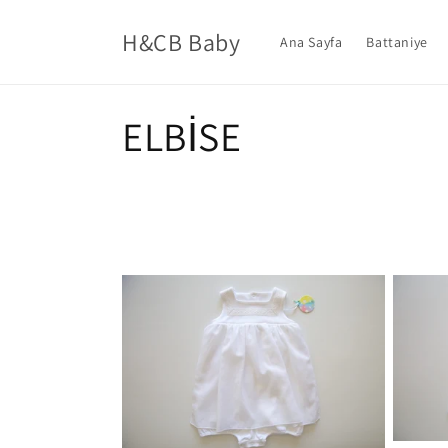
İçeriğe
atla
H&CB Baby
Ana Sayfa
Battaniye
K
ELBİSE
o
l
e
k
s
i