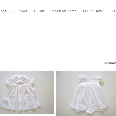
Set
Slopet
Tulum
Bebek Alt Açma
BEBEK HAVLU
Ç
Sıralam