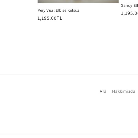
Sandy El
y
Pery Vual Elbise Kolsuz
Normal
1,195.
Normal
1,195.00TL
fiyat
fiyat
o
n
:
Ara
Hakkımızda