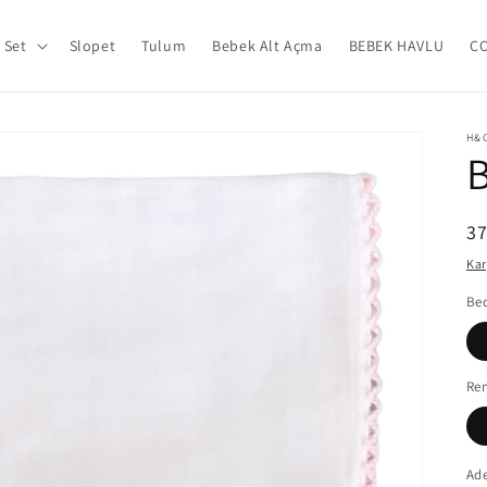
Set
Slopet
Tulum
Bebek Alt Açma
BEBEK HAVLU
Ç
H&
B
N
3
fi
Ka
Be
Re
Ad