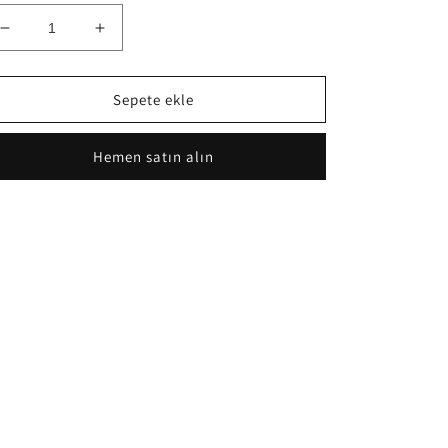
Bebek
Bebek
Ağız
Ağız
mendili
mendili
için
için
Sepete ekle
adedi
adedi
azaltın
artırın
Hemen satın alın