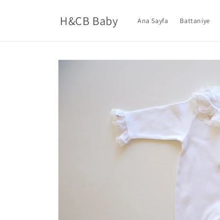
İçeriğe
atla
H&CB Baby
Ana Sayfa
Battaniye
Ürün
bilgisine
atla