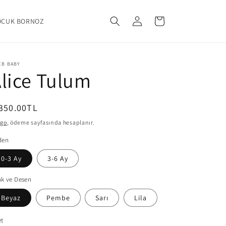
Oturum
Sepet
OCUK BORNOZ
aç
CB BABY
lice Tulum
ormal
350.00TL
yat
rgo
, ödeme sayfasında hesaplanır.
den
0-3 Ay
3-6 Ay
k ve Desen
Beyaz
Pembe
Sarı
Lila
et