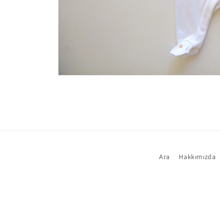
Medya
1
modda
oynatın
Ara
Hakkımızda