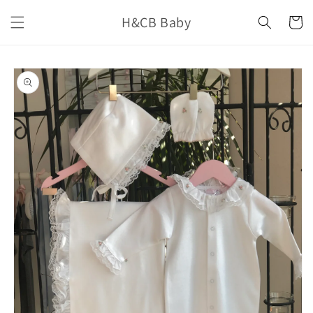
İçeriğe
H&CB Baby
atla
Sepet
Ürün
bilgisine
atla