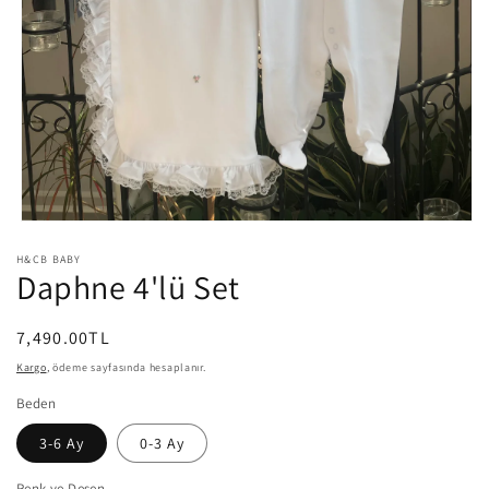
Medya
1
H&CB BABY
modda
Daphne 4'lü Set
oynatın
Normal
7,490.00TL
fiyat
Kargo
, ödeme sayfasında hesaplanır.
Beden
3-6 Ay
0-3 Ay
Renk ve Desen