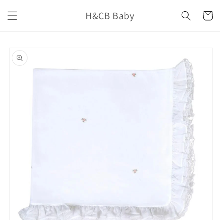
İçeriğe
H&CB Baby
atla
Sepet
Ürün
bilgisine
atla