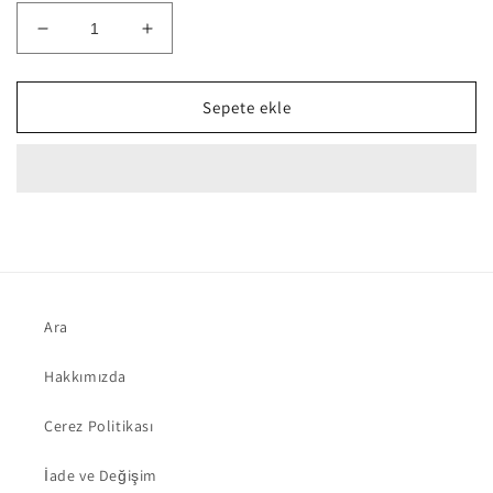
Alice
Alice
Battaniye
Battaniye
için
için
adedi
adedi
Sepete ekle
azaltın
artırın
Ara
Hakkımızda
Çerez Politikası
İade ve Değişim