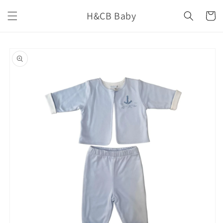
İçeriğe
H&CB Baby
atla
Sepet
Ürün
bilgisine
atla