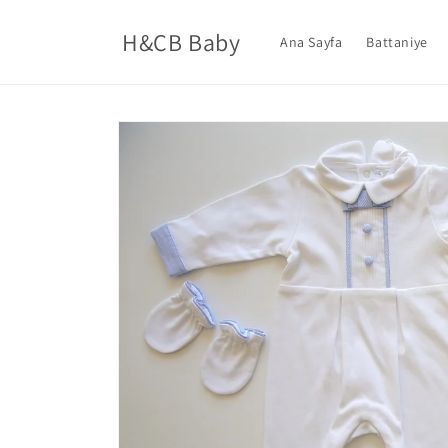
İçeriğe
atla
H&CB Baby
Ana Sayfa
Battaniye
Ürün
bilgisine
atla