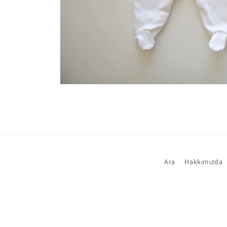
Medya
1
modda
oynatın
Ara
Hakkımızda