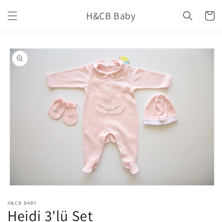
İçeriğe
H&CB Baby
atla
Sepet
Ürün
bilgisine
atla
Medya
1
H&CB BABY
modda
Heidi 3'lü Set
oynatın