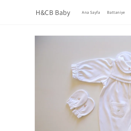
İçeriğe
atla
H&CB Baby
Ana Sayfa
Battaniye
Ürün
bilgisine
atla