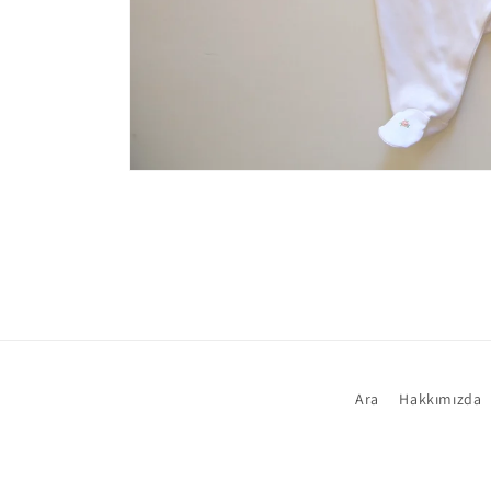
Medya
1
modda
oynatın
Ara
Hakkımızda