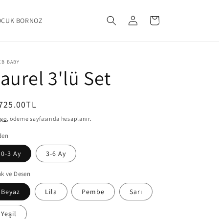
Oturum
Sepet
OCUK BORNOZ
aç
CB BABY
aurel 3'lü Set
ormal
725.00TL
yat
rgo
, ödeme sayfasında hesaplanır.
den
0-3 Ay
3-6 Ay
k ve Desen
Beyaz
Lila
Pembe
Sarı
Yeşil