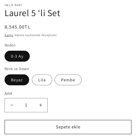
H&CB BABY
Laurel 5 ‘li Set
Normal
8,545.00TL
fiyat
Kargo
, ödeme sayfasında hesaplanır.
Beden
0-3 Ay
Renk ve Desen
Beyaz
Lila
Pembe
Adet
Laurel
Laurel
5
5
‘li
‘li
Set
Set
Sepete ekle
için
için