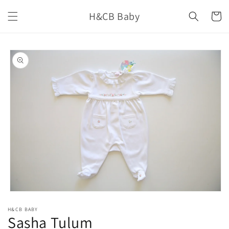
İçeriğe
H&CB Baby
atla
Sepet
Ürün
bilgisine
atla
Medya
1
H&CB BABY
modda
Sasha Tulum
oynatın