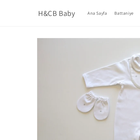
İçeriğe
atla
H&CB Baby
Ana Sayfa
Battaniye
Ürün
bilgisine
atla