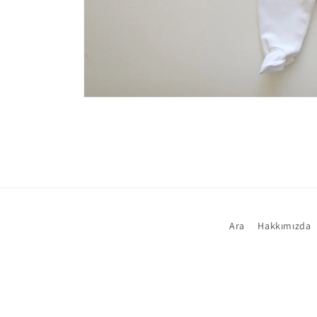
Medya
1
modda
oynatın
Ara
Hakkımızda