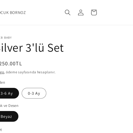
Oturum
Sepet
OCUK BORNOZ
aç
CB BABY
ilver 3'lü Set
ormal
250.00TL
yat
rgo
, ödeme sayfasında hesaplanır.
den
3-6 Ay
0-3 Ay
k ve Desen
Beyaz
et